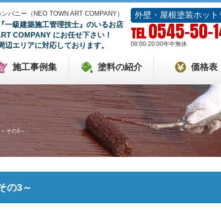
ー（NEO TOWN ART COMPANY）
外壁・屋根塗装ホット
0545-50-
『一級建築施工管理技士』のいるお店
TEL
 ART COMPANY にお任せ下さい！
08:00-20:00
年中無休
周辺エリアに対応しております。
施工事例集
塗料の紹介
価格表
～その3～
その3～