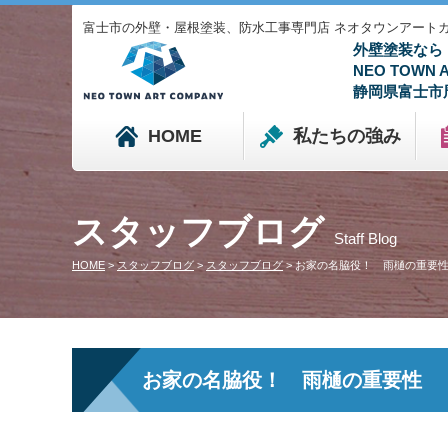
富士市の外壁・屋根塗装、防水工事専門店 ネオタウンアートカンパニ
外壁塗装なら
NEO TOWN
静岡県富士市
HOME
私たちの強み
スタッフブログ
Staff Blog
HOME
>
スタッフブログ
>
スタッフブログ
>
お家の名脇役！ 雨樋の重要
お家の名脇役！ 雨樋の重要性