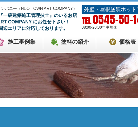
ー（NEO TOWN ART COMPANY）
外壁・屋根塗装ホット
0545-50-
『一級建築施工管理技士』のいるお店
TEL
 ART COMPANY にお任せ下さい！
08:00-20:00
年中無休
周辺エリアに対応しております。
施工事例集
塗料の紹介
価格表
性