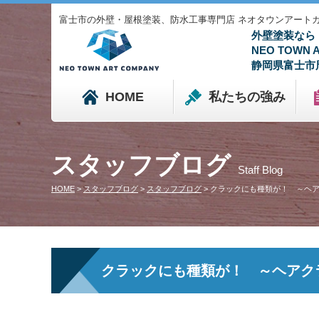
富士市の外壁・屋根塗装、防水工事専門店 ネオタウンアートカンパニ
外壁塗装なら
NEO TOWN
静岡県富士市
HOME
私たちの強み
スタッフブログ
Staff Blog
HOME
>
スタッフブログ
>
スタッフブログ
>
クラックにも種類が！ ～ヘ
クラックにも種類が！ ～ヘアク