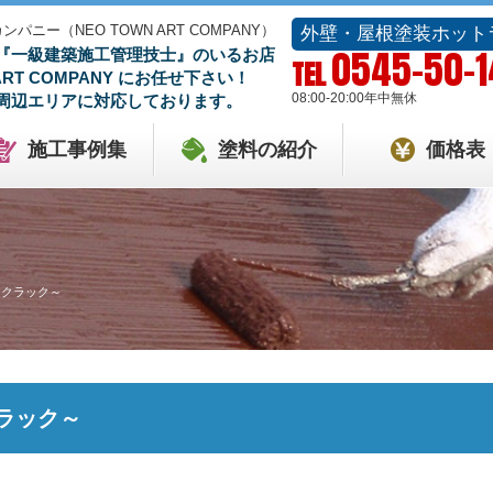
ー（NEO TOWN ART COMPANY）
外壁・屋根塗装ホット
0545-50-
『一級建築施工管理技士』のいるお店
TEL
 ART COMPANY にお任せ下さい！
08:00-20:00
年中無休
周辺エリアに対応しております。
施工事例集
塗料の紹介
価格表
アクラック～
ラック～