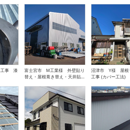
根工事 漆
富士宮市 M工業様 外壁貼り
沼津市 Y様 屋根
替え・屋根葺き替え・天井貼...
工事 (カバー工法) 