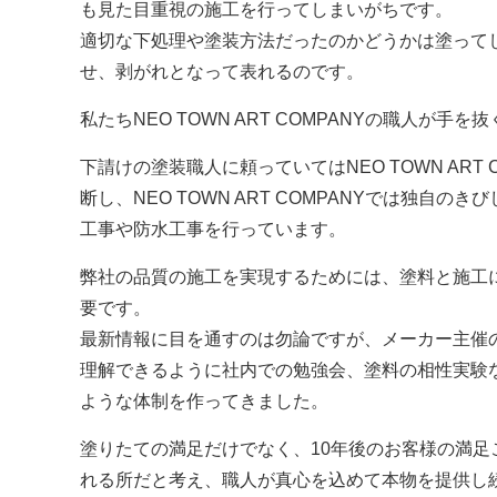
も見た目重視の施工を行ってしまいがちです。
適切な下処理や塗装方法だったのかどうかは塗って
せ、剥がれとなって表れるのです。
私たち
NEO TOWN ART COMPANY
の職人が手を抜
下請けの塗装職人に頼っていては
NEO TOWN ART 
断し、
NEO TOWN ART COMPANY
では独自のきび
工事や防水工事を行っています。
弊社の品質の施工を実現するためには、塗料と施工
要です。
最新情報に目を通すのは勿論ですが、メーカー主催
理解できるように社内での勉強会、塗料の相性実験
ような体制を作ってきました。
塗りたての満足だけでなく、10年後のお客様の満足
れる所だと考え、職人が真心を込めて本物を提供し