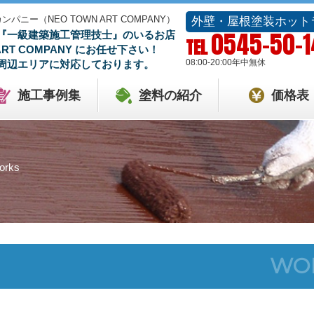
ー（NEO TOWN ART COMPANY）
外壁・屋根塗装ホット
0545-50-
『一級建築施工管理技士』のいるお店
TEL
 ART COMPANY にお任せ下さい！
08:00-20:00
年中無休
周辺エリアに対応しております。
施工事例集
塗料の紹介
価格表
orks
WO