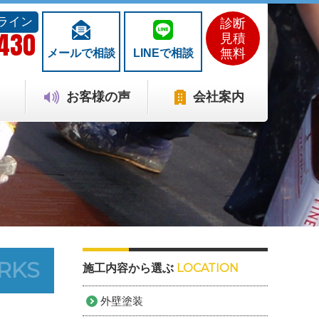
ライン
診断
1430
見積
無料
メールで相談
LINEで相談
お客様の声
会社案内
RKS
施工内容から選ぶ
LOCATION
外壁塗装