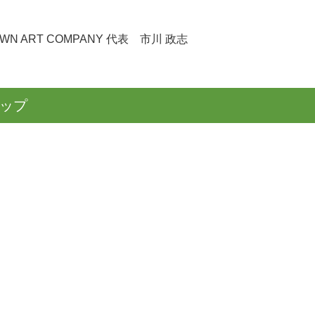
OWN ART COMPANY
代表 市川 政志
マップ