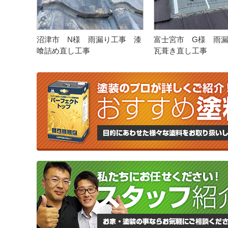
沼津市 N様 雨漏り工事 漆
富士宮市 G様 雨
喰詰め直し工事
瓦葺き直し工事