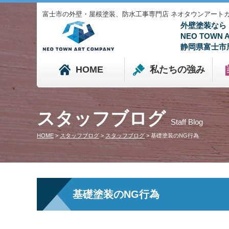
富士市の外壁・屋根塗装、防水工事専門店 ネオタウンアートカンパニ
外壁塗装なら
NEO TOWN
静岡県富士市
HOME
私たちの強み
スタッフブログ
Staff Blog
HOME
>
スタッフブログ
>
スタッフブログ
>
基礎塗装のNG行為
基礎塗装のNG行為