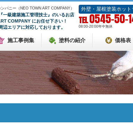
ー（NEO TOWN ART COMPANY）
外壁・屋根塗装ホット
0545-50-
『一級建築施工管理技士』のいるお店
TEL
 ART COMPANY にお任せ下さい！
08:00-20:00
年中無休
周辺エリアに対応しております。
施工事例集
塗料の紹介
価格表