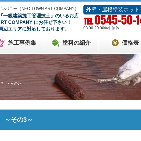
ー（NEO TOWN ART COMPANY）
外壁・屋根塗装ホット
0545-50-
『一級建築施工管理技士』のいるお店
TEL
 ART COMPANY にお任せ下さい！
08:00-20:00
年中無休
周辺エリアに対応しております。
施工事例集
塗料の紹介
価格表
？ ～その3～
 ～その3～