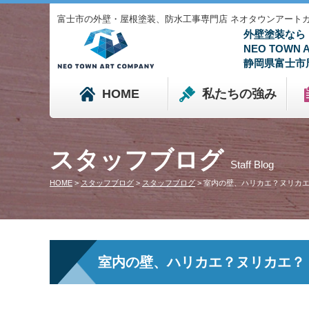
富士市の外壁・屋根塗装、防水工事専門店 ネオタウンアートカンパニ
外壁塗装なら
NEO TOWN
静岡県富士市
HOME
私たちの強み
スタッフブログ
Staff Blog
HOME
>
スタッフブログ
>
スタッフブログ
>
室内の壁、ハリカエ？ヌリカエ
室内の壁、ハリカエ？ヌリカエ？