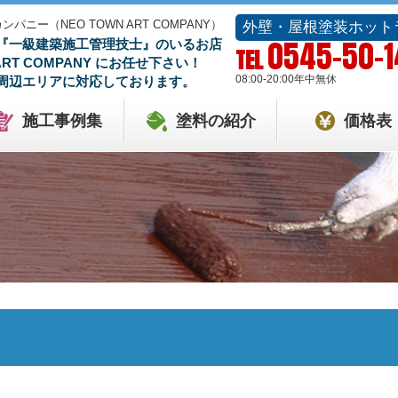
ー（NEO TOWN ART COMPANY）
外壁・屋根塗装ホット
0545-50-
『一級建築施工管理技士』のいるお店
TEL
 ART COMPANY にお任せ下さい！
08:00-20:00
年中無休
周辺エリアに対応しております。
施工事例集
塗料の紹介
価格表