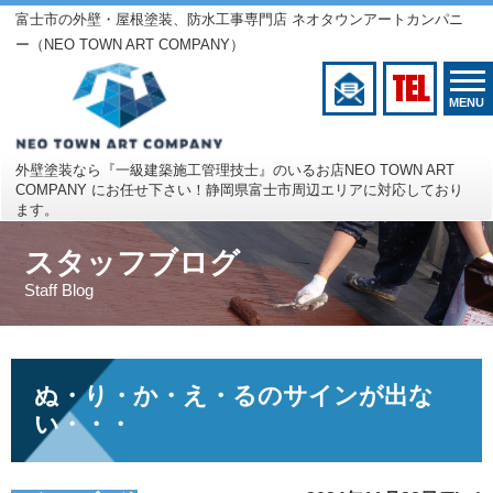
富士市の外壁・屋根塗装、防水工事専門店 ネオタウンアートカンパニ
ー（NEO TOWN ART COMPANY）
TEL
MENU
外壁塗装なら『一級建築施工管理技士』のいるお店
NEO TOWN ART
COMPANY にお任せ下さい！
静岡県富士市周辺エリアに対応しており
ます。
スタッフブログ
Staff Blog
ぬ・り・か・え・るのサインが出な
い・・・