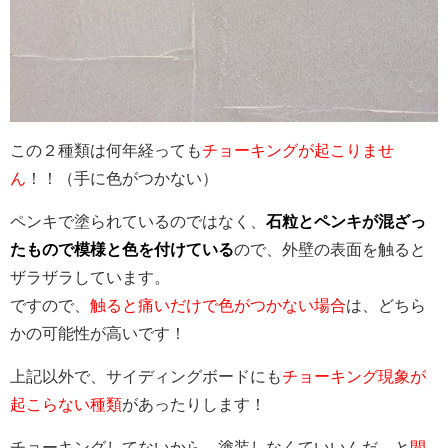
この２種類は何年経っても
チョーキングが起こりませ
ん
！！（手に色がつかない）
ペンキで塗られているのではなく、
石粒とペンキが混ざっ
たもので模様と色を付けている
ので、外壁の表面を触ると
ザラザラしています。
ですので、
触ると痛いだけで色がつかない場合
は、どちら
かの可能性が高いです！
上記以外で、サイディングボードにも
チョーキング現象が
起こらない種類
があったりします！
チョーキングしてないから、塗装しなくていいんだ。と
間