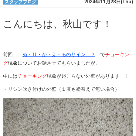
スタッフブログ
2024年11月28日(Thu)
こんにちは、秋山です！
前回、
ぬ・り・か・え・るのサイン！？
で
チョーキン
グ
現象
についてお話させてもらいましたが、
中には
チョーキング
現象が起こらない外壁があります！！
・リシン吹き付けの外壁（１度も塗替えて無い場合）