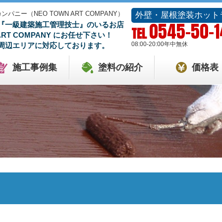
ー（NEO TOWN ART COMPANY）
外壁・屋根塗装ホット
0545-50-
『一級建築施工管理技士』のいるお店
TEL
 ART COMPANY にお任せ下さい！
08:00-20:00
年中無休
周辺エリアに対応しております。
施工事例集
塗料の紹介
価格表