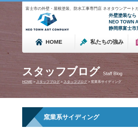
富士市の外壁・屋根塗装、防水工事専門店 ネオタウンアートカンパニ
外壁塗装なら
NEO TOWN
静岡県富士市
HOME
私たちの強み
スタッフブログ
Staff Blog
HOME
>
スタッフブログ
>
スタッフブログ
>
窯業系サイディング
窯業系サイディング