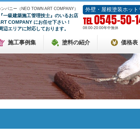
ー（NEO TOWN ART COMPANY）
外壁・屋根塗装ホット
0545-50-
『一級建築施工管理技士』のいるお店
TEL
 ART COMPANY にお任せ下さい！
08:00-20:00
年中無休
周辺エリアに対応しております。
施工事例集
塗料の紹介
価格表