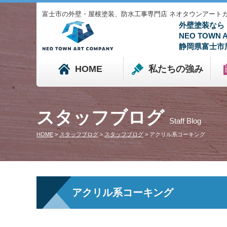
富士市の外壁・屋根塗装、防水工事専門店 ネオタウンアートカンパニ
外壁塗装なら
NEO TOWN
静岡県富士市
HOME
私たちの強み
スタッフブログ
Staff Blog
HOME
>
スタッフブログ
>
スタッフブログ
>
アクリル系コーキング
アクリル系コーキング