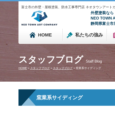
富士市の外壁・屋根塗装、防水工事専門店 ネオタウンアートカンパニ
外壁塗装なら
NEO TOWN
静岡県富士市
HOME
私たちの強み
スタッフブログ
Staff Blog
HOME
>
スタッフブログ
>
スタッフブログ
>
窯業系サイディング
窯業系サイディング