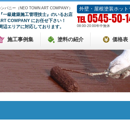
ー（NEO TOWN ART COMPANY）
外壁・屋根塗装ホット
0545-50-
『一級建築施工管理技士』のいるお店
TEL
 ART COMPANY にお任せ下さい！
08:00-20:00
年中無休
周辺エリアに対応しております。
施工事例集
塗料の紹介
価格表