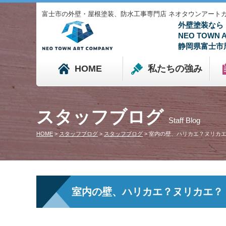
富士市の外壁・屋根塗装、防水工事専門店 ネオタウンアートカンパニ
外壁塗装なら
NEO TOWN
静岡県富士市
HOME
私たちの強み
スタッフブログ
Staff Blog
HOME
>
スタッフブログ
>
スタッフブログ
>
室内の壁、ハリカエ？ヌリカエ
室内の壁、ハリカエ？ヌリカエ？