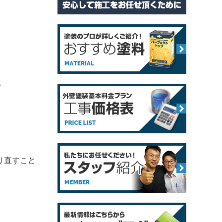
。
り直すこと