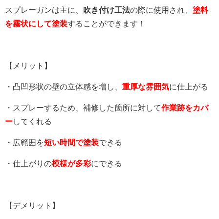
スプレーガンは主に、
吹き付け工法
の際に使用され、
塗料
を霧状にして塗装
することができます！
【メリット】
・凸凹形状の壁の立体感を増し、
重厚な雰囲気
に仕上がる
・スプレーするため、補修した箇所に対して
作業跡をカバ
ー
してくれる
・広範囲を
短い時間で塗装
できる
・仕上がりの
模様が多彩
にできる
【デメリット】