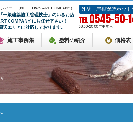
ー（NEO TOWN ART COMPANY）
外壁・屋根塗装ホット
0545-50-
『一級建築施工管理技士』のいるお店
TEL
 ART COMPANY にお任せ下さい！
08:00-20:00
年中無休
周辺エリアに対応しております。
施工事例集
塗料の紹介
価格表
ク系～
～