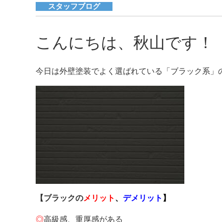
スタッフブログ
こんにちは、秋山です！
今日は外壁塗装でよく選ばれている「ブラック系」
【
ブラックの
メリット
、
デメリット
】
◎
高級感、重厚感がある