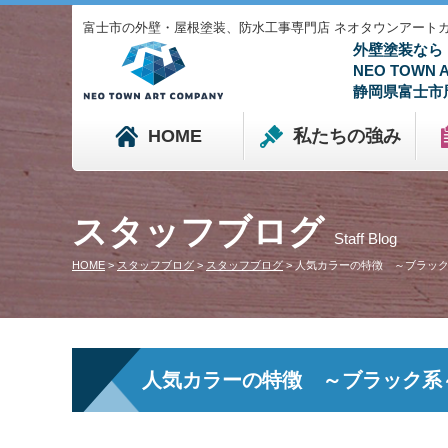
富士市の外壁・屋根塗装、防水工事専門店 ネオタウンアートカンパニ
外壁塗装なら
NEO TOWN
静岡県富士市
HOME
私たちの強み
スタッフブログ
Staff Blog
HOME
>
スタッフブログ
>
スタッフブログ
>
人気カラーの特徴 ～ブラッ
人気カラーの特徴 ～ブラック系